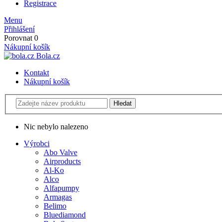
Registrace
Menu
Přihlášení
Porovnat
0
Nákupní košík
Bola.cz
Kontakt
Nákupní košík
Nic nebylo nalezeno
Výrobci
Abo Valve
Airproducts
Al-Ko
Alco
Alfapumpy
Armagas
Belimo
Bluediamond