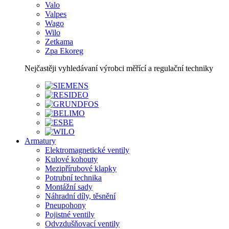
Valo
Valpes
Wago
Wilo
Zetkama
Zpa Ekoreg
Nejčastěji vyhledávaní výrobci měřící a regulační techniky
Armatury
Elektromagnetické ventily
Kulové kohouty
Mezipřírubové klapky
Potrubní technika
Montážní sady
Náhradní díly, těsnění
Pneupohony
Pojistné ventily
Odvzdušňovací ventily