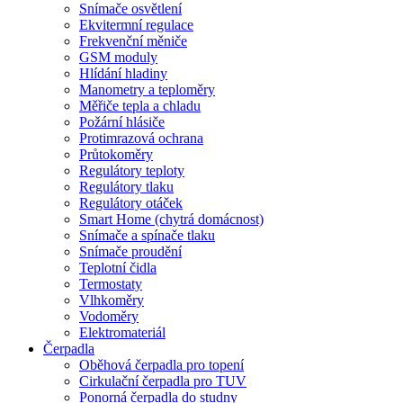
Snímače osvětlení
Ekvitermní regulace
Frekvenční měniče
GSM moduly
Hlídání hladiny
Manometry a teploměry
Měřiče tepla a chladu
Požární hlásiče
Protimrazová ochrana
Průtokoměry
Regulátory teploty
Regulátory tlaku
Regulátory otáček
Smart Home (chytrá domácnost)
Snímače a spínače tlaku
Snímače proudění
Teplotní čidla
Termostaty
Vlhkoměry
Vodoměry
Elektromateriál
Čerpadla
Oběhová čerpadla pro topení
Cirkulační čerpadla pro TUV
Ponorná čerpadla do studny