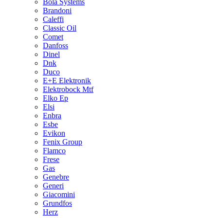
Bola Systems
Brandoni
Caleffi
Classic Oil
Comet
Danfoss
Dinel
Dnk
Duco
E+E Elektronik
Elektrobock Mtf
Elko Ep
Elsi
Enbra
Esbe
Evikon
Fenix Group
Flamco
Frese
Gas
Genebre
Generi
Giacomini
Grundfos
Herz