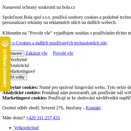
Nastavení ochrany soukromí na bola.cz
Společnost Bola spol s.r.o. používá soubory cookies a podobné techno
personalizaci reklamy na reklamních sítích na dalších webech.
Kliknutím na "Povolit vše" vyjadřujete souhlas s používáním těchto t
Více o Cookies a dalších používaných technologiích zde
.
Zakázat vše
Povolit vše
Nastavení
Nezbytné
Analytické
Marketingové
Uložit volby
Nezbytné cookies:
Nutné pro správné fungování webu. Tyto nelze de
Analytické cookies:
Pomáhají nám porozumět, jak používáte náš web,
Marketingové cookies:
Používají se ke sledování návštěvníků napří
Osobní odběr zboží: Severní 276, Jinočany -
Kontakt
Máte dotaz?
+420 311 257 435
Velkoobchod