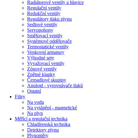
Radiátorové ventily a hlavice
Regulační ventily
Redukční ventily
Regulátory tlaku plynu
Sedlové ventily
Servopohony
Směšovací ventily
Systémové oddělovače
Termostatické ventily
Venkovní armatury
Výhodné sety
Vyvažovací ventily
Zónové ventily
Zpětné klapky
Čerpadlové skupiny
Anuloid - vyrovnávače tlaků
Ostatní
Filtry
Na vodu
Na vytápění - magnetické
Na plyn
Měřící a regulační technika
Chladírenská technika
Detektory plynu
Plynoměry