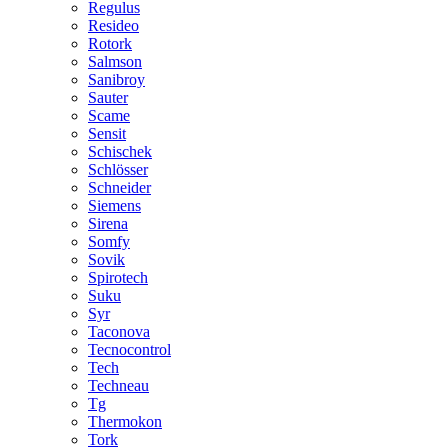
Regulus
Resideo
Rotork
Salmson
Sanibroy
Sauter
Scame
Sensit
Schischek
Schlösser
Schneider
Siemens
Sirena
Somfy
Sovik
Spirotech
Suku
Syr
Taconova
Tecnocontrol
Tech
Techneau
Tg
Thermokon
Tork