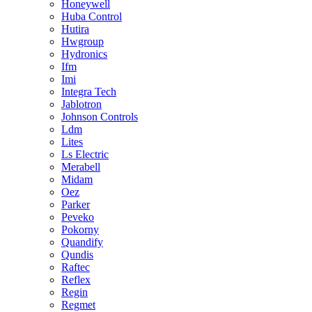
Honeywell
Huba Control
Hutira
Hwgroup
Hydronics
Ifm
Imi
Integra Tech
Jablotron
Johnson Controls
Ldm
Lites
Ls Electric
Merabell
Midam
Oez
Parker
Peveko
Pokorny
Quandify
Qundis
Raftec
Reflex
Regin
Regmet