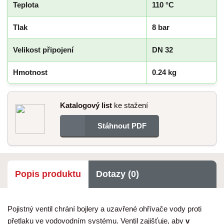
Teplota
110 °C
Tlak
8 bar
Velikost připojení
DN 32
Hmotnost
0.24 kg
Katalogový list
ke stažení
Stáhnout PDF
Popis produktu
Dotazy (0)
Pojistný ventil chrání bojlery a uzavřené ohřívače vody proti
přetlaku ve vodovodním systému. Ventil zajišťuje, aby
v