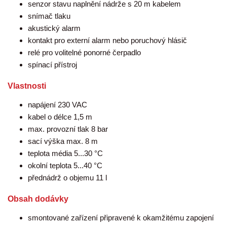
senzor stavu naplnění nádrže s 20 m kabelem
snímač tlaku
akustický alarm
kontakt pro externí alarm nebo poruchový hlásič
relé pro volitelné ponorné čerpadlo
spínací přístroj
Vlastnosti
napájení 230 VAC
kabel o délce 1,5 m
max. provozní tlak 8 bar
sací výška max. 8 m
teplota média 5...30 °C
okolní teplota 5...40 °C
přednádrž o objemu 11 l
Obsah dodávky
smontované zařízení připravené k okamžitému zapojení