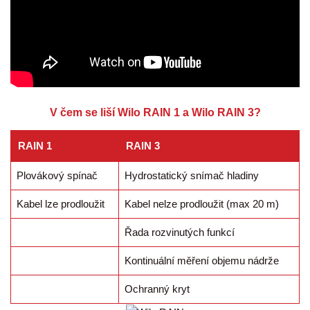
V čem se liší Wilo RAIN 1 a Wilo RAIN 3?
RAIN 1
RAIN 3
Plovákový spínač
Hydrostatický snímač hladiny
Kabel lze prodloužit
Kabel nelze prodloužit (max 20 m)
Řada rozvinutých funkcí
Kontinuální měření objemu nádrže
Ochranný kryt