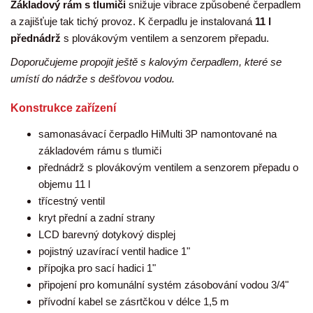
Základový rám s tlumiči
snižuje vibrace způsobené čerpadlem
a zajišťuje tak tichý provoz. K čerpadlu je instalovaná
11 l
přednádrž
s plovákovým ventilem a senzorem přepadu.
Doporučujeme propojit ještě s kalovým čerpadlem, které se
umístí do nádrže s dešťovou vodou.
Konstrukce zařízení
samonasávací čerpadlo HiMulti 3P namontované na
základovém rámu s tlumiči
přednádrž s plovákovým ventilem a senzorem přepadu o
objemu 11 l
třícestný ventil
kryt přední a zadní strany
LCD barevný dotykový displej
pojistný uzavírací ventil hadice 1"
přípojka pro sací hadici 1"
připojení pro komunální systém zásobování vodou 3/4"
přívodní kabel se zásrtčkou v délce 1,5 m