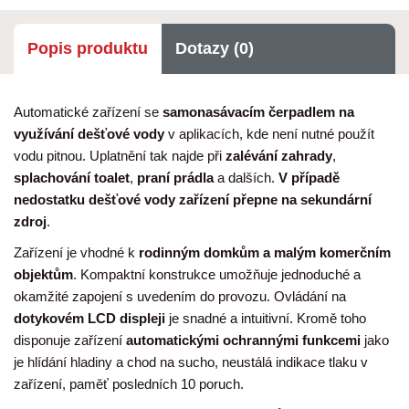
Popis produktu
Dotazy (0)
Automatické zařízení se
samonasávacím čerpadlem na
využívání dešťové vody
v aplikacích, kde není nutné použít
vodu pitnou. Uplatnění tak najde při
zalévání zahrady
,
splachování toalet
,
praní prádla
a dalších.
V případě
nedostatku dešťové vody zařízení přepne na sekundární
zdroj
.
Zařízení je vhodné k
rodinným domkům a malým komerčním
objektům
. Kompaktní konstrukce umožňuje jednoduché a
okamžité zapojení s uvedením do provozu. Ovládání na
dotykovém LCD displeji
je snadné a intuitivní. Kromě toho
disponuje zařízení
automatickými ochrannými funkcemi
jako
je hlídání hladiny a chod na sucho, neustálá indikace tlaku v
zařízení, paměť posledních 10 poruch.