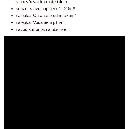
s upevňovacím materiálem
senzor stavu naplnění 4...20mA
nálepka "Chraňte před mrazem"
nálepka "Voda není pitná"
návod k montáži a obsluze