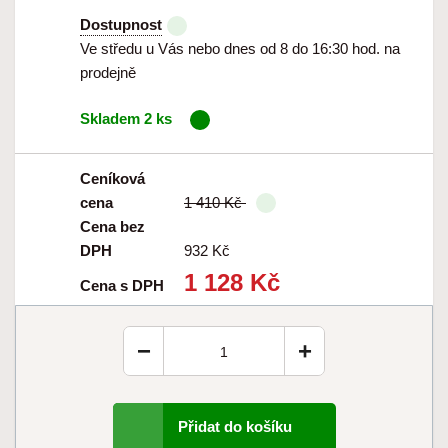
Dostupnost
Ve středu u Vás nebo dnes od 8 do 16:30 hod. na
prodejně
Skladem 2 ks
Ceníková
cena
1 410 Kč
Cena bez
DPH
932 Kč
1 128 Kč
Cena s DPH
−
+
Přidat do košíku