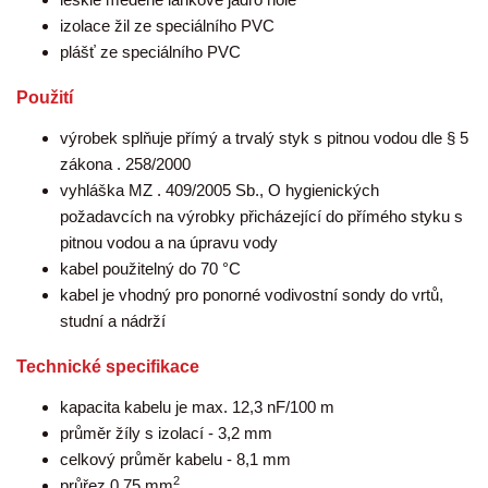
izolace žil ze speciálního PVC
plášť ze speciálního PVC
Použití
výrobek splňuje přímý a trvalý styk s pitnou vodou dle § 5
zákona . 258/2000
vyhláška MZ . 409/2005 Sb., O hygienických
požadavcích na výrobky přicházející do přímého styku s
pitnou vodou a na úpravu vody
kabel použitelný do 70 °C
kabel je vhodný pro ponorné vodivostní sondy do vrtů,
studní a nádrží
Technické specifikace
kapacita kabelu je max. 12,3 nF/100 m
průměr žíly s izolací - 3,2 mm
celkový průměr kabelu - 8,1 mm
2
průřez 0,75 mm