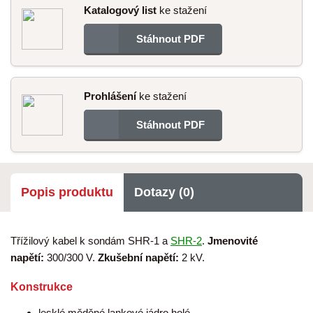
Katalogový list
ke stažení
Stáhnout PDF
Prohlášení
ke stažení
Stáhnout PDF
Popis produktu
Dotazy (0)
Třížilový kabel k sondám SHR-1 a
SHR-2
.
Jmenovité
napětí:
300/300 V.
Zkušební napětí:
2 kV.
Konstrukce
lesklé měděné lankové jádro holé