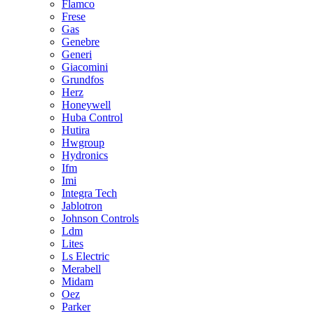
Flamco
Frese
Gas
Genebre
Generi
Giacomini
Grundfos
Herz
Honeywell
Huba Control
Hutira
Hwgroup
Hydronics
Ifm
Imi
Integra Tech
Jablotron
Johnson Controls
Ldm
Lites
Ls Electric
Merabell
Midam
Oez
Parker