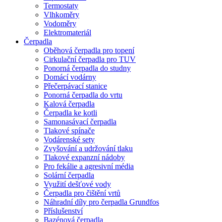
Termostaty
Vlhkoměry
Vodoměry
Elektromateriál
Čerpadla
Oběhová čerpadla pro topení
Cirkulační čerpadla pro TUV
Ponorná čerpadla do studny
Domácí vodárny
Přečerpávací stanice
Ponorná čerpadla do vrtu
Kalová čerpadla
Čerpadla ke kotli
Samonasávací čerpadla
Tlakové spínače
Vodárenské sety
Zvyšování a udržování tlaku
Tlakové expanzní nádoby
Pro fekálie a agresivní média
Solární čerpadla
Využití dešťové vody
Čerpadla pro čištění vrtů
Náhradní díly pro čerpadla Grundfos
Příslušenství
Bazénová čerpadla