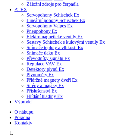
Záložní zdroje pro čerpadla
ATEX
Servopohony Schischek Ex
Lineární pohony Schischek Ex
Servopohony Valpes Ex
Pneupohony Ex
Elektromagnetické ventily Ex
Sestavy Schischek s kulovými ventily Ex
Snímače teploty a vlhkosti Ex
Snímače tlaku Ex
Převodníky signálu Ex
Regulace VAV Ex
Detektory plynů Ex
Plynoměry Ex
Přídržné magnety dveří Ex
Sirény a majáky Ex
Příslušenství Ex
Hlídání hladiny Ex
Výprodej
O nákupu
Poradna
Kontakty