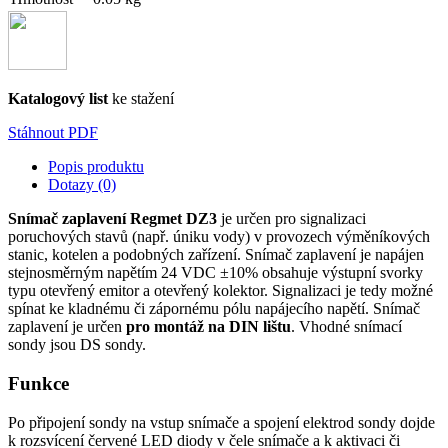
Katalogový list
ke stažení
Stáhnout PDF
Popis produktu
Dotazy (0)
Snímač zaplavení Regmet DZ3
je určen pro signalizaci
poruchových stavů (např. úniku vody) v provozech výměníkových
stanic, kotelen a podobných zařízení. Snímač zaplavení je napájen
stejnosměrným napětím 24 VDC ±10% obsahuje výstupní svorky
typu otevřený emitor a otevřený kolektor. Signalizaci je tedy možné
spínat ke kladnému či zápornému pólu napájecího napětí. Snímač
zaplavení je určen
pro montáž na DIN lištu
. Vhodné snímací
sondy jsou DS sondy.
Funkce
Po připojení sondy na vstup snímače a spojení elektrod sondy dojde
k rozsvícení červené LED diody v čele snímače a k aktivaci či