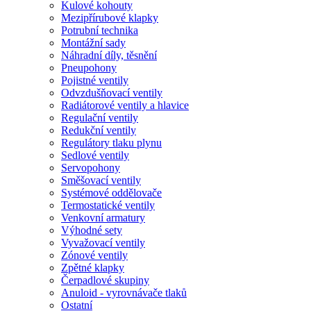
Kulové kohouty
Mezipřírubové klapky
Potrubní technika
Montážní sady
Náhradní díly, těsnění
Pneupohony
Pojistné ventily
Odvzdušňovací ventily
Radiátorové ventily a hlavice
Regulační ventily
Redukční ventily
Regulátory tlaku plynu
Sedlové ventily
Servopohony
Směšovací ventily
Systémové oddělovače
Termostatické ventily
Venkovní armatury
Výhodné sety
Vyvažovací ventily
Zónové ventily
Zpětné klapky
Čerpadlové skupiny
Anuloid - vyrovnávače tlaků
Ostatní