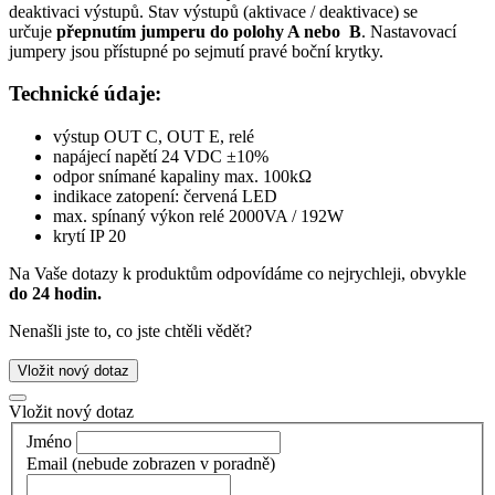
deaktivaci výstupů. Stav výstupů (aktivace / deaktivace) se
určuje
přepnutím jumperu do polohy A nebo B
. Nastavovací
jumpery jsou přístupné po sejmutí pravé boční krytky.
Technické údaje:
výstup OUT C, OUT E, relé
napájecí napětí 24 VDC ±10%
odpor snímané kapaliny max. 100kΩ
indikace zatopení: červená LED
max. spínaný výkon relé 2000VA / 192W
krytí IP 20
Na Vaše dotazy k produktům odpovídáme co nejrychleji, obvykle
do 24 hodin.
Nenašli jste to, co jste chtěli vědět?
Vložit nový dotaz
Vložit nový dotaz
Jméno
Email
(nebude zobrazen v poradně)