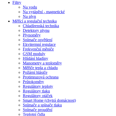
Filtry
Na vodu
Na vytápění - magnetické
Na plyn
Měřící a regulační technika
Chladírenská technika
Detektory plynu
Plynoměry
Snímače osvětlení
Ekvitermní regulace
Frekvenční měniče
GSM moduly
Hlídání hladiny
Manometry a teploměry
Měřiče tepla a chladu
Požární hlásiče
Protimrazová ochrana
Průtokoměry
Regulátory teploty
Regulátory tlaku
Regulátory otáček
Smart Home (chytrá domácnost)
Snímače a spínače tlaku
Snímače proudění
Teplotní čidla