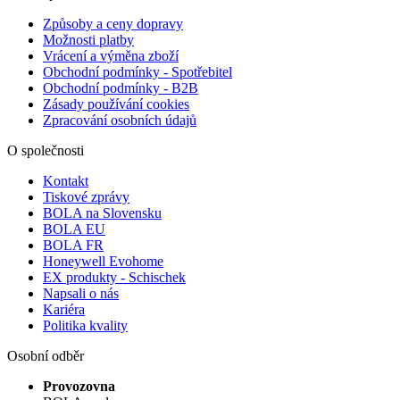
Způsoby a ceny dopravy
Možnosti platby
Vrácení a výměna zboží
Obchodní podmínky - Spotřebitel
Obchodní podmínky - B2B
Zásady používání cookies
Zpracování osobních údajů
O společnosti
Kontakt
Tiskové zprávy
BOLA na Slovensku
BOLA EU
BOLA FR
Honeywell Evohome
EX produkty - Schischek
Napsali o nás
Kariéra
Politika kvality
Osobní odběr
Provozovna