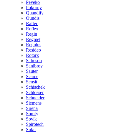
Peveko
Pokorny
Quandify
Qundis
Raftec
Reflex
Regin
Regmet
Regulus
Resideo
Rotork
Salmson
Sanibroy
Sauter
Scame
Sensit
Schischek
Schlösser
Schneider
Siemens
Sirena
Somfy
Sovik
Spirotech
Suku