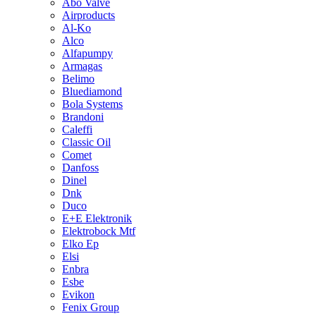
Abo Valve
Airproducts
Al-Ko
Alco
Alfapumpy
Armagas
Belimo
Bluediamond
Bola Systems
Brandoni
Caleffi
Classic Oil
Comet
Danfoss
Dinel
Dnk
Duco
E+E Elektronik
Elektrobock Mtf
Elko Ep
Elsi
Enbra
Esbe
Evikon
Fenix Group