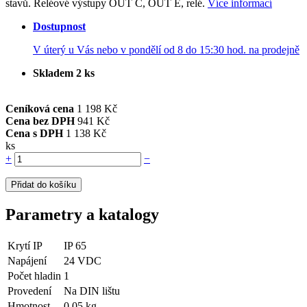
stavů. Reléové výstupy OUT C, OUT E, relé.
Více informací
Dostupnost
V úterý u Vás nebo v pondělí od 8 do 15:30 hod. na prodejně
Skladem 2 ks
Ceníková cena
1 198 Kč
Cena bez DPH
941 Kč
Cena s DPH
1 138 Kč
ks
+
−
Přidat do košíku
Parametry a katalogy
Krytí IP
IP 65
Napájení
24 VDC
Počet hladin
1
Provedení
Na DIN lištu
Hmotnost
0.05 kg