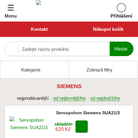
Menu
Přihlášení
Kontakt
Nákupní košík
Kategorie
Zobrazit filtry
SIEMENS
nejprodávanější
od nejlevnějšího
od nejdražšího
Servopohon Siemens SUA21/3
skladem
620 Kč