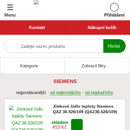
Menu
Přihlášení
Kontakt
Nákupní košík
Kategorie
Zobrazit filtry
SIEMENS
nejprodávanější
od nejlevnějšího
od nejdražšího
Jímkové čidlo teploty Siemens
QAZ 36.526/109 (QAZ36.526/109)
skladem
453 Kč