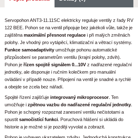
Servopohon ANT3-11.11SC elektricky reguluje ventily z řady RV
122 BEE. Pohon se na ventil připojuje bez jakékoli vůle, takže je
zajištěna
maximální přesnost regulace
i při malých změnách
polohy. Je vhodný pro vytápěcí, klimatizační a větrací systémy.
Funkce samoadaptivity
umožňuje pohonu automatické
přizpůsobení se parametrům ventilu (krajní polohy, zdvih).
Pohon je
řízen spojitě signálem 0...10V
z nadřazené regulační
jednotky, ale disponuje i ručním kolečkem pro manuální
ovládání v případě nouze. Připojení na ventil je snadné a rychlé
a obejde se zcela bez nářadí.
Spojité řízení zajišťuje
integrovaný mikroprocesor
. Ten
umožňuje i
zpětnou vazbu do nadřazené regulační jednotky
.
Pohon je schopný rozpoznat zanesení ventilu nečistotami a
spustit
samočistící funkci
. Poruchová hlášení si ukládá do
historie a je možné si je později vyvolat a zobrazit.
Pohon je vybaven ukazatelem zdvihu. Jednoduchá konstrukce