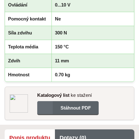
Ovládání
0...10 V
Pomocný kontakt
Ne
Síla zdvihu
300 N
Teplota média
150 °C
Zdvih
11 mm
Hmotnost
0.70 kg
Katalogový list
ke stažení
Stáhnout PDF
Popis produktu
Dotazy (0)