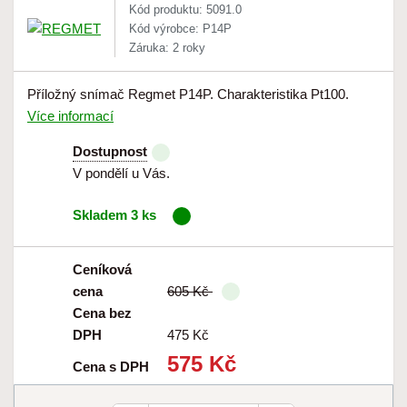
Kód produktu: 5091.0
Kód výrobce: P14P
Záruka: 2 roky
Příložný snímač Regmet P14P. Charakteristika Pt100.
Více informací
Dostupnost
V pondělí u Vás.
Skladem 3 ks
Ceníková
cena
605 Kč
Cena bez
DPH
475 Kč
575 Kč
Cena s DPH