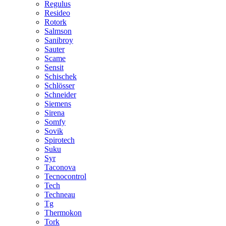
Regulus
Resideo
Rotork
Salmson
Sanibroy
Sauter
Scame
Sensit
Schischek
Schlösser
Schneider
Siemens
Sirena
Somfy
Sovik
Spirotech
Suku
Syr
Taconova
Tecnocontrol
Tech
Techneau
Tg
Thermokon
Tork