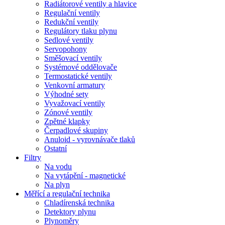
Radiátorové ventily a hlavice
Regulační ventily
Redukční ventily
Regulátory tlaku plynu
Sedlové ventily
Servopohony
Směšovací ventily
Systémové oddělovače
Termostatické ventily
Venkovní armatury
Výhodné sety
Vyvažovací ventily
Zónové ventily
Zpětné klapky
Čerpadlové skupiny
Anuloid - vyrovnávače tlaků
Ostatní
Filtry
Na vodu
Na vytápění - magnetické
Na plyn
Měřící a regulační technika
Chladírenská technika
Detektory plynu
Plynoměry