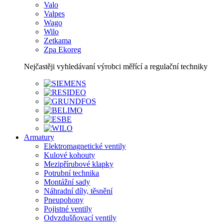
Valo
Valpes
Wago
Wilo
Zetkama
Zpa Ekoreg
Nejčastěji vyhledávaní výrobci měřící a regulační techniky
Armatury
Elektromagnetické ventily
Kulové kohouty
Mezipřírubové klapky
Potrubní technika
Montážní sady
Náhradní díly, těsnění
Pneupohony
Pojistné ventily
Odvzdušňovací ventily