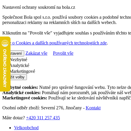
Nastavení ochrany soukromí na bola.cz
Společnost Bola spol s.r.o. používá soubory cookies a podobné techno
personalizaci reklamy na reklamních sítích na dalších webech.
Kliknutím na "Povolit vše" vyjadřujete souhlas s používáním těchto t
Více o Cookies a dalších používaných technologiích zde
.
Zakázat vše
Povolit vše
Nastavení
Nezbytné
Analytické
Marketingové
Uložit volby
Nezbytné cookies:
Nutné pro správné fungování webu. Tyto nelze de
Analytické cookies:
Pomáhají nám porozumět, jak používáte náš web,
Marketingové cookies:
Používají se ke sledování návštěvníků napří
Osobní odběr zboží: Severní 276, Jinočany -
Kontakt
Máte dotaz?
+420 311 257 435
Velkoobchod