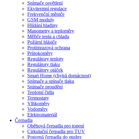
Snímače osvětlení
Ekvitermní regulace
Frekvenční měniče
GSM moduly
Hlídání hladiny
Manometry a teploměry
Měřiče tepla a chladu
Požární hlásiče
Protimrazová ochrana
Průtokoměry
Regulátory teploty
Regulátory tlaku
Regulátory otáček
Smart Home (chytrá domácnost)
Snímače a spínače tlaku
Snímače proudění
Teplotní čidla
Termostaty
Vlhkoměry
Vodoměry
Elektromateriál
Čerpadla
Oběhová čerpadla pro topení
Cirkulační čerpadla pro TUV
Ponorná čerpadla do studny