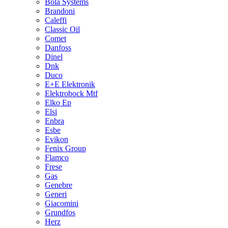
Bola Systems
Brandoni
Caleffi
Classic Oil
Comet
Danfoss
Dinel
Dnk
Duco
E+E Elektronik
Elektrobock Mtf
Elko Ep
Elsi
Enbra
Esbe
Evikon
Fenix Group
Flamco
Frese
Gas
Genebre
Generi
Giacomini
Grundfos
Herz