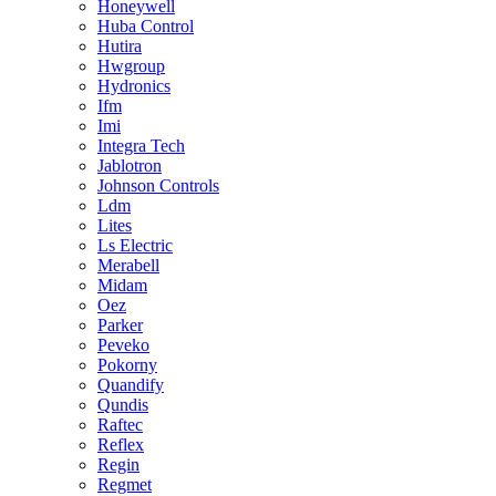
Honeywell
Huba Control
Hutira
Hwgroup
Hydronics
Ifm
Imi
Integra Tech
Jablotron
Johnson Controls
Ldm
Lites
Ls Electric
Merabell
Midam
Oez
Parker
Peveko
Pokorny
Quandify
Qundis
Raftec
Reflex
Regin
Regmet