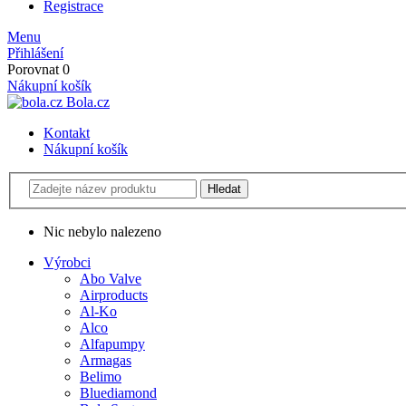
Registrace
Menu
Přihlášení
Porovnat
0
Nákupní košík
Bola.cz
Kontakt
Nákupní košík
Nic nebylo nalezeno
Výrobci
Abo Valve
Airproducts
Al-Ko
Alco
Alfapumpy
Armagas
Belimo
Bluediamond