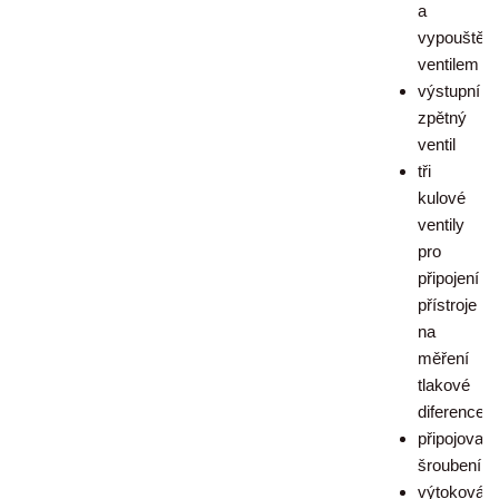
a
vypouštěc
ventilem
výstupní
zpětný
ventil
tři
kulové
ventily
pro
připojení
přístroje
na
měření
tlakové
diference
připojovací
šroubení
výtoková