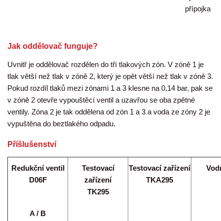
přípojka
Jak oddělovač funguje?
Uvnitř je oddělovač rozdělen do tří tlakových zón. V zóně 1 je
tlak větší než tlak v zóně 2, který je opět větší než tlak v zóně 3.
Pokud rozdíl tlaků mezi zónami 1 a 3 klesne na 0,14 bar, pak se
v zóně 2 otevře vypouštěcí ventil a uzavřou se oba zpětné
ventily. Zóna 2 je tak oddělena od zón 1 a 3 a voda ze zóny 2 je
vypuštěna do beztlakého odpadu.
Příšlušenství
Redukční ventil
Testovací
Testovací zařízení
Vodn
D06F
zařízení
TKA295
TK295
A / B