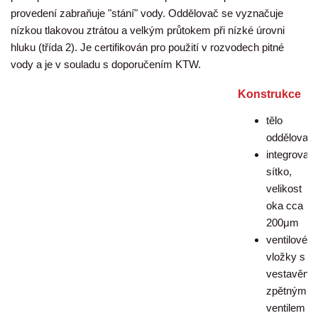
provedení zabraňuje "stání" vody. Oddělovač se vyznačuje
nízkou tlakovou ztrátou a velkým průtokem při nízké úrovni
hluku (třída 2). Je certifikován pro použití v rozvodech pitné
vody a je v souladu s doporučením KTW.
Konstrukce
tělo
oddělovač
integrovan
sítko,
velikost
oka cca
200μm
ventilové
vložky s
vestavěný
zpětným
ventilem