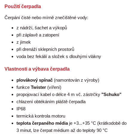
Použití čerpadla
Čerpání čisté nebo mírně znečištěné vody:
z nádrží, šachet a výkopů
při záplavě a zatopení
z jímek
při drenáži sklepních prostorů
voda bez fekálií a složek s dlouhými vlákny
Vlastnosti a výbava čerpadla
plovákový spínač
(namontován z výroby)
funkce
Twister
(víření)
propojovací kabel o délce 4 m vč. zástrčky
"Schuko"
chlazení obtékáním pláště čerpadla
IP68
termická kontrola motoru
teplota čerpaného média
je +3...+35 °C (krátkodobě do
3 minut, lze čerpat médium až do teploty 90 °C