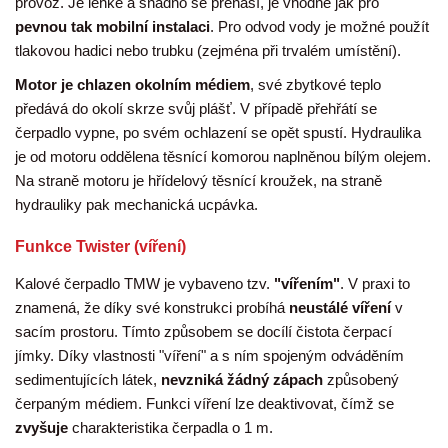
provoz. Je lehké a snadno se přenáší, je vhodné jak pro
pevnou tak mobilní instalaci
. Pro odvod vody je možné použít
tlakovou hadici nebo trubku (zejména při trvalém umístění).
Motor je chlazen okolním médiem
, své zbytkové teplo
předává do okolí skrze svůj plášť. V případě přehřátí se
čerpadlo vypne, po svém ochlazení se opět spustí. Hydraulika
je od motoru oddělena těsnící komorou naplněnou bílým olejem.
Na straně motoru je hřídelový těsnící kroužek, na straně
hydrauliky pak mechanická ucpávka.
Funkce Twister (víření)
Kalové čerpadlo TMW je vybaveno tzv.
"vířením"
. V praxi to
znamená, že díky své konstrukci probíhá
neustálé víření
v
sacím prostoru. Tímto způsobem se docílí čistota čerpací
jímky. Díky vlastnosti "víření" a s ním spojeným odváděním
sedimentujících látek,
nevzniká žádný zápach
způsobený
čerpaným médiem. Funkci víření lze deaktivovat, čímž se
zvyšuje
charakteristika čerpadla o 1 m.