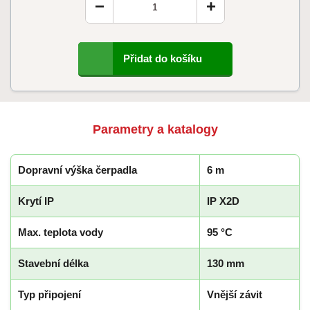
−
+
Přidat do košíku
Parametry a katalogy
Dopravní výška čerpadla
6 m
Krytí IP
IP X2D
Max. teplota vody
95 °C
Stavební délka
130 mm
Typ připojení
Vnější závit