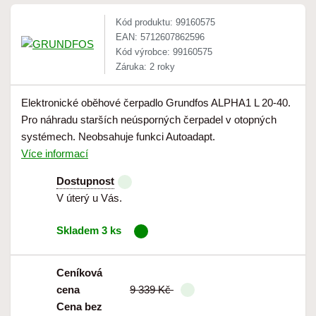
Kód produktu: 99160575
EAN: 5712607862596
Kód výrobce: 99160575
Záruka: 2 roky
Elektronické oběhové čerpadlo Grundfos ALPHA1 L 20-40.
Pro náhradu starších neúsporných čerpadel v otopných
systémech. Neobsahuje funkci Autoadapt.
Více informací
Dostupnost
V úterý u Vás.
Skladem 3 ks
Ceníková
cena
9 339 Kč
Cena bez