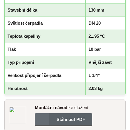
Stavební délka
130 mm
Světlost čerpadla
DN 20
Teplota kapaliny
2...95 °C
Tlak
10 bar
Typ připojení
Vnější závit
Velikost připojení čerpadla
1 1/4"
Hmotnost
2.03 kg
Montážní návod
ke stažení
Stáhnout PDF