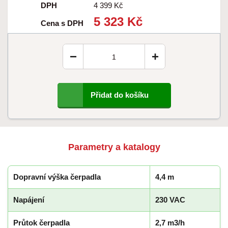
DPH
4 399 Kč
5 323 Kč
Cena s DPH
−
+
Přidat do košíku
Parametry a katalogy
Dopravní výška čerpadla
4,4 m
Napájení
230 VAC
Průtok čerpadla
2,7 m3/h