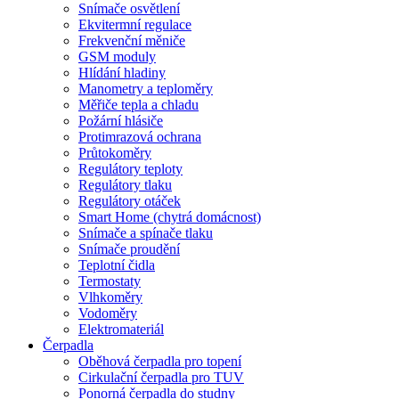
Snímače osvětlení
Ekvitermní regulace
Frekvenční měniče
GSM moduly
Hlídání hladiny
Manometry a teploměry
Měřiče tepla a chladu
Požární hlásiče
Protimrazová ochrana
Průtokoměry
Regulátory teploty
Regulátory tlaku
Regulátory otáček
Smart Home (chytrá domácnost)
Snímače a spínače tlaku
Snímače proudění
Teplotní čidla
Termostaty
Vlhkoměry
Vodoměry
Elektromateriál
Čerpadla
Oběhová čerpadla pro topení
Cirkulační čerpadla pro TUV
Ponorná čerpadla do studny