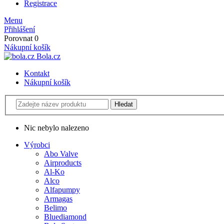
Registrace
Menu
Přihlášení
Porovnat
0
Nákupní košík
Bola.cz
Kontakt
Nákupní košík
Nic nebylo nalezeno
Výrobci
Abo Valve
Airproducts
Al-Ko
Alco
Alfapumpy
Armagas
Belimo
Bluediamond