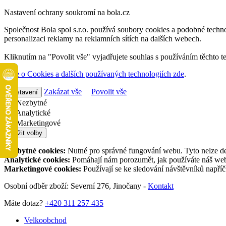
Nastavení ochrany soukromí na bola.cz
Společnost Bola spol s.r.o. používá soubory cookies a podobné techno
personalizaci reklamy na reklamních sítích na dalších webech.
Kliknutím na "Povolit vše" vyjadřujete souhlas s používáním těchto t
Více o Cookies a dalších používaných technologiích zde
.
Zakázat vše
Povolit vše
Nastavení
Nezbytné
Analytické
Marketingové
Uložit volby
Nezbytné cookies:
Nutné pro správné fungování webu. Tyto nelze de
Analytické cookies:
Pomáhají nám porozumět, jak používáte náš web,
Marketingové cookies:
Používají se ke sledování návštěvníků napří
Osobní odběr zboží: Severní 276, Jinočany -
Kontakt
Máte dotaz?
+420 311 257 435
Velkoobchod