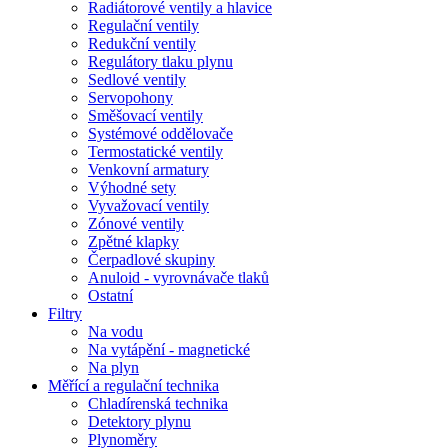
Radiátorové ventily a hlavice
Regulační ventily
Redukční ventily
Regulátory tlaku plynu
Sedlové ventily
Servopohony
Směšovací ventily
Systémové oddělovače
Termostatické ventily
Venkovní armatury
Výhodné sety
Vyvažovací ventily
Zónové ventily
Zpětné klapky
Čerpadlové skupiny
Anuloid - vyrovnávače tlaků
Ostatní
Filtry
Na vodu
Na vytápění - magnetické
Na plyn
Měřící a regulační technika
Chladírenská technika
Detektory plynu
Plynoměry