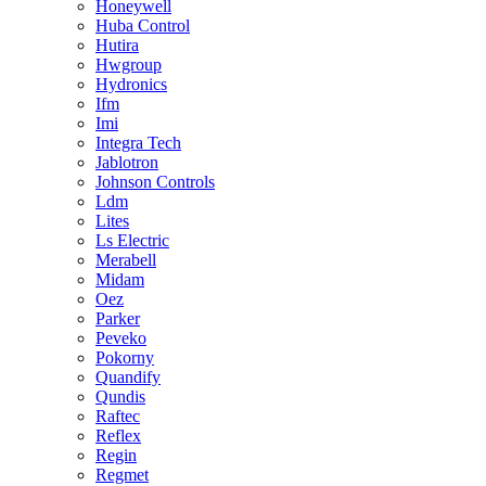
Honeywell
Huba Control
Hutira
Hwgroup
Hydronics
Ifm
Imi
Integra Tech
Jablotron
Johnson Controls
Ldm
Lites
Ls Electric
Merabell
Midam
Oez
Parker
Peveko
Pokorny
Quandify
Qundis
Raftec
Reflex
Regin
Regmet