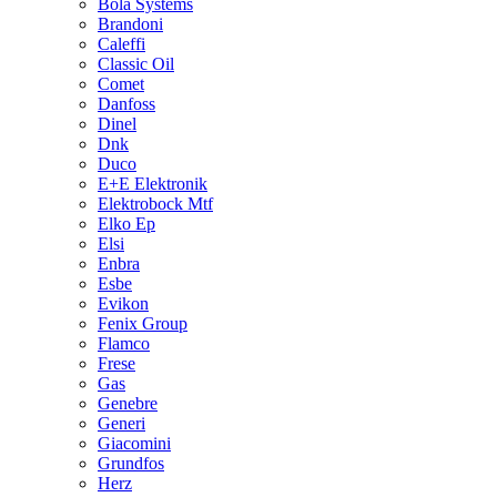
Bola Systems
Brandoni
Caleffi
Classic Oil
Comet
Danfoss
Dinel
Dnk
Duco
E+E Elektronik
Elektrobock Mtf
Elko Ep
Elsi
Enbra
Esbe
Evikon
Fenix Group
Flamco
Frese
Gas
Genebre
Generi
Giacomini
Grundfos
Herz