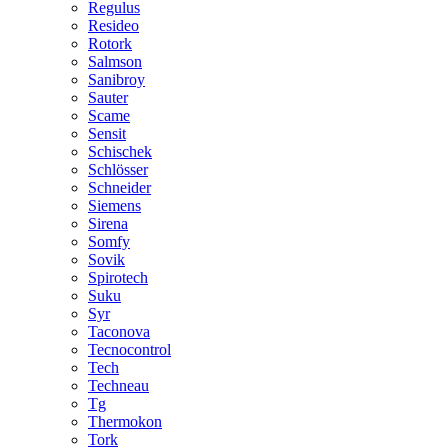
Regulus
Resideo
Rotork
Salmson
Sanibroy
Sauter
Scame
Sensit
Schischek
Schlösser
Schneider
Siemens
Sirena
Somfy
Sovik
Spirotech
Suku
Syr
Taconova
Tecnocontrol
Tech
Techneau
Tg
Thermokon
Tork