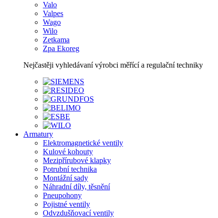
Valo
Valpes
Wago
Wilo
Zetkama
Zpa Ekoreg
Nejčastěji vyhledávaní výrobci měřící a regulační techniky
Armatury
Elektromagnetické ventily
Kulové kohouty
Mezipřírubové klapky
Potrubní technika
Montážní sady
Náhradní díly, těsnění
Pneupohony
Pojistné ventily
Odvzdušňovací ventily