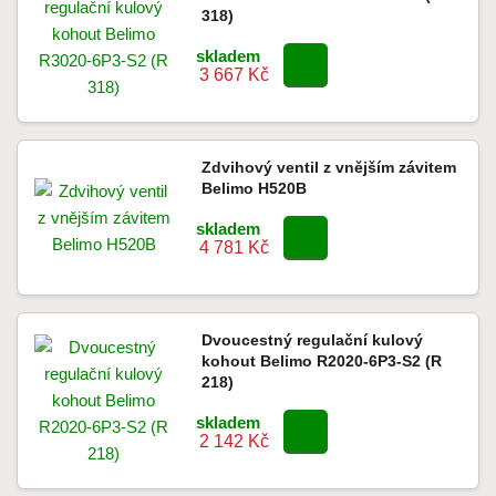
318)
skladem
3 667 Kč
Zdvihový ventil z vnějším závitem
Belimo H520B
skladem
4 781 Kč
Dvoucestný regulační kulový
kohout Belimo R2020-6P3-S2 (R
218)
skladem
2 142 Kč