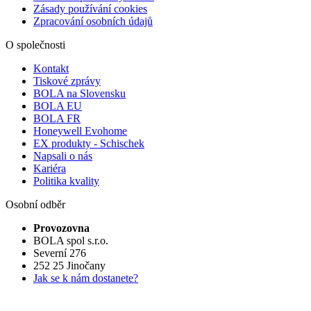
Zásady používání cookies
Zpracování osobních údajů
O společnosti
Kontakt
Tiskové zprávy
BOLA na Slovensku
BOLA EU
BOLA FR
Honeywell Evohome
EX produkty - Schischek
Napsali o nás
Kariéra
Politika kvality
Osobní odběr
Provozovna
BOLA spol s.r.o.
Severní 276
252 25 Jinočany
Jak se k nám dostanete?