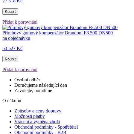
27 318 Kč
Koupit
Přidat k porovnání
Přírubový gumový kompenzátor Brandoni F8.500 DN500
na objednávku
53 527 Kč
Koupit
Přidat k porovnání
Osobní odběr
Doručujeme následující den
Zavolejte, poradíme
O nákupu
Způsoby a ceny dopravy
Možnosti platby
Vrácení a výměna zboží
Obchodní podmínky - Spotřebitel
Obchodní podmínky - B2B