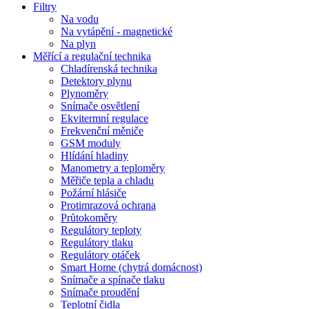
Filtry
Na vodu
Na vytápění - magnetické
Na plyn
Měřící a regulační technika
Chladírenská technika
Detektory plynu
Plynoměry
Snímače osvětlení
Ekvitermní regulace
Frekvenční měniče
GSM moduly
Hlídání hladiny
Manometry a teploměry
Měřiče tepla a chladu
Požární hlásiče
Protimrazová ochrana
Průtokoměry
Regulátory teploty
Regulátory tlaku
Regulátory otáček
Smart Home (chytrá domácnost)
Snímače a spínače tlaku
Snímače proudění
Teplotní čidla