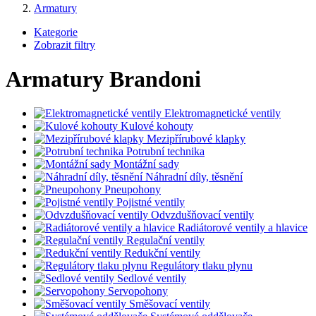
Armatury
Kategorie
Zobrazit filtry
Armatury Brandoni
Elektromagnetické ventily
Kulové kohouty
Mezipřírubové klapky
Potrubní technika
Montážní sady
Náhradní díly, těsnění
Pneupohony
Pojistné ventily
Odvzdušňovací ventily
Radiátorové ventily a hlavice
Regulační ventily
Redukční ventily
Regulátory tlaku plynu
Sedlové ventily
Servopohony
Směšovací ventily