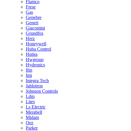
Flamco
Frese
Gas
Genebre
Generi
Giacomini
Grundfos
Herz
Honeywell
Huba Control
Hutira
Hwgroup
Hydronics
Ifm
Imi
Integra Tech
Jablotron
Johnson Controls
Ldm
Lites
Ls Electric
Merabell
Midam
Oez
Parker