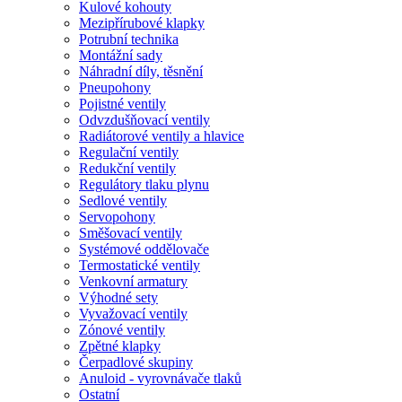
Kulové kohouty
Mezipřírubové klapky
Potrubní technika
Montážní sady
Náhradní díly, těsnění
Pneupohony
Pojistné ventily
Odvzdušňovací ventily
Radiátorové ventily a hlavice
Regulační ventily
Redukční ventily
Regulátory tlaku plynu
Sedlové ventily
Servopohony
Směšovací ventily
Systémové oddělovače
Termostatické ventily
Venkovní armatury
Výhodné sety
Vyvažovací ventily
Zónové ventily
Zpětné klapky
Čerpadlové skupiny
Anuloid - vyrovnávače tlaků
Ostatní