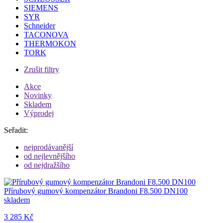
SIEMENS
SYR
Schneider
TACONOVA
THERMOKON
TORK
Zrušit filtry
Akce
Novinky
Skladem
Výprodej
Seřadit:
nejprodávanější
od nejlevnějšího
od nejdražšího
Přírubový gumový kompenzátor Brandoni F8.500 DN100
skladem
3 285 Kč