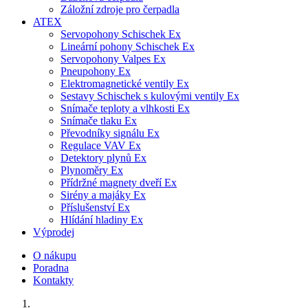
Záložní zdroje pro čerpadla
ATEX
Servopohony Schischek Ex
Lineární pohony Schischek Ex
Servopohony Valpes Ex
Pneupohony Ex
Elektromagnetické ventily Ex
Sestavy Schischek s kulovými ventily Ex
Snímače teploty a vlhkosti Ex
Snímače tlaku Ex
Převodníky signálu Ex
Regulace VAV Ex
Detektory plynů Ex
Plynoměry Ex
Přídržné magnety dveří Ex
Sirény a majáky Ex
Příslušenství Ex
Hlídání hladiny Ex
Výprodej
O nákupu
Poradna
Kontakty