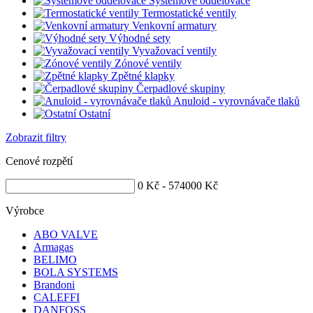
Systémové oddělovače
Termostatické ventily
Venkovní armatury
Výhodné sety
Vyvažovací ventily
Zónové ventily
Zpětné klapky
Čerpadlové skupiny
Anuloid - vyrovnávače tlaků
Ostatní
Zobrazit filtry
Cenové rozpětí
0 Kč
-
574000 Kč
Výrobce
ABO VALVE
Armagas
BELIMO
BOLA SYSTEMS
Brandoni
CALEFFI
DANFOSS