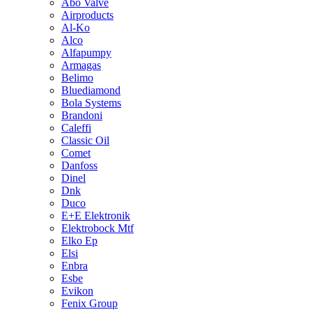
Abo Valve
Airproducts
Al-Ko
Alco
Alfapumpy
Armagas
Belimo
Bluediamond
Bola Systems
Brandoni
Caleffi
Classic Oil
Comet
Danfoss
Dinel
Dnk
Duco
E+E Elektronik
Elektrobock Mtf
Elko Ep
Elsi
Enbra
Esbe
Evikon
Fenix Group