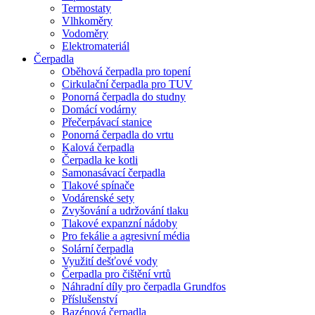
Termostaty
Vlhkoměry
Vodoměry
Elektromateriál
Čerpadla
Oběhová čerpadla pro topení
Cirkulační čerpadla pro TUV
Ponorná čerpadla do studny
Domácí vodárny
Přečerpávací stanice
Ponorná čerpadla do vrtu
Kalová čerpadla
Čerpadla ke kotli
Samonasávací čerpadla
Tlakové spínače
Vodárenské sety
Zvyšování a udržování tlaku
Tlakové expanzní nádoby
Pro fekálie a agresivní média
Solární čerpadla
Využití dešťové vody
Čerpadla pro čištění vrtů
Náhradní díly pro čerpadla Grundfos
Příslušenství
Bazénová čerpadla