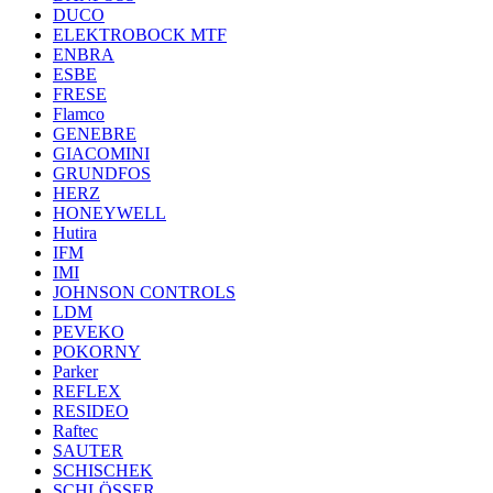
DUCO
ELEKTROBOCK MTF
ENBRA
ESBE
FRESE
Flamco
GENEBRE
GIACOMINI
GRUNDFOS
HERZ
HONEYWELL
Hutira
IFM
IMI
JOHNSON CONTROLS
LDM
PEVEKO
POKORNY
Parker
REFLEX
RESIDEO
Raftec
SAUTER
SCHISCHEK
SCHLÖSSER