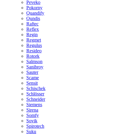
Peveko
Pokorny
Quandify
Qundis
Raftec
Reflex
Regin
Regmet
Regulus
Resideo
Rotork
Salmson
Sanibroy
Sauter
Scame
Sensit
Schischek
Schlösser
Schneider
Siemens
Sirena
Somfy
Sovik
Spirotech
Suku