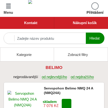
Menu
Přihlášení
Kontakt
Nákupní košík
Kategorie
Zobrazit filtry
BELIMO
nejprodávanější
od nejlevnějšího
od nejdražšího
Servopohon Belimo NMQ 24 A
(NMQ24A)
skladem
7 076 Kč