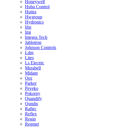
Honeywell
Huba Control
Hutira
Hwgroup
Hydronics
Ifm
Imi
Integra Tech
Jablotron
Johnson Controls
Ldm
Lites
Ls Electric
Merabell
Midam
Oez
Parker
Peveko
Pokorny
Quandify
Qundis
Raftec
Reflex
Regin
Regmet