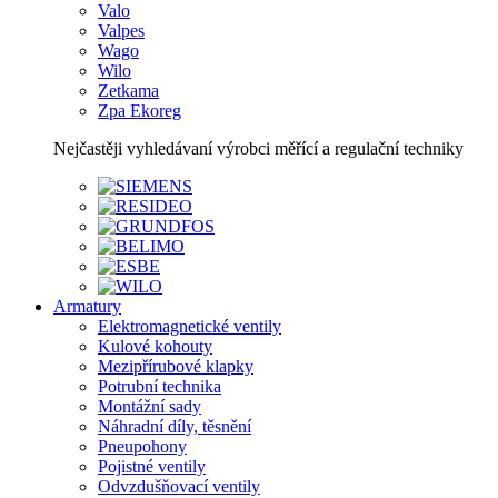
Valo
Valpes
Wago
Wilo
Zetkama
Zpa Ekoreg
Nejčastěji vyhledávaní výrobci měřící a regulační techniky
Armatury
Elektromagnetické ventily
Kulové kohouty
Mezipřírubové klapky
Potrubní technika
Montážní sady
Náhradní díly, těsnění
Pneupohony
Pojistné ventily
Odvzdušňovací ventily