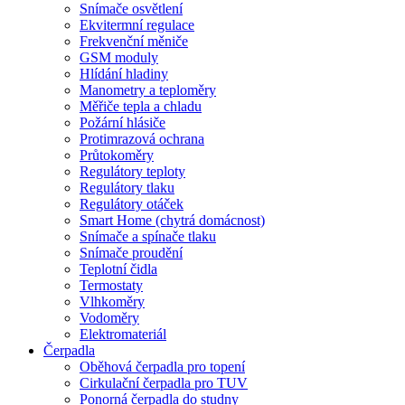
Snímače osvětlení
Ekvitermní regulace
Frekvenční měniče
GSM moduly
Hlídání hladiny
Manometry a teploměry
Měřiče tepla a chladu
Požární hlásiče
Protimrazová ochrana
Průtokoměry
Regulátory teploty
Regulátory tlaku
Regulátory otáček
Smart Home (chytrá domácnost)
Snímače a spínače tlaku
Snímače proudění
Teplotní čidla
Termostaty
Vlhkoměry
Vodoměry
Elektromateriál
Čerpadla
Oběhová čerpadla pro topení
Cirkulační čerpadla pro TUV
Ponorná čerpadla do studny