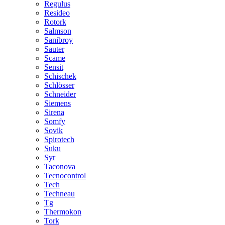
Regulus
Resideo
Rotork
Salmson
Sanibroy
Sauter
Scame
Sensit
Schischek
Schlösser
Schneider
Siemens
Sirena
Somfy
Sovik
Spirotech
Suku
Syr
Taconova
Tecnocontrol
Tech
Techneau
Tg
Thermokon
Tork