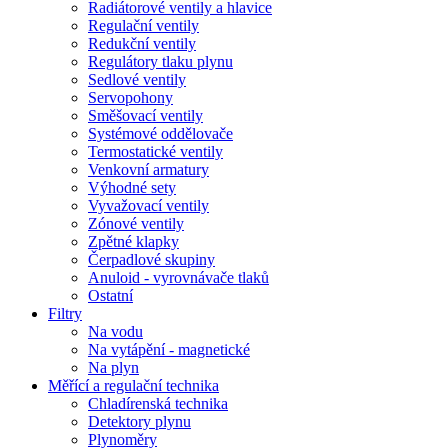
Radiátorové ventily a hlavice
Regulační ventily
Redukční ventily
Regulátory tlaku plynu
Sedlové ventily
Servopohony
Směšovací ventily
Systémové oddělovače
Termostatické ventily
Venkovní armatury
Výhodné sety
Vyvažovací ventily
Zónové ventily
Zpětné klapky
Čerpadlové skupiny
Anuloid - vyrovnávače tlaků
Ostatní
Filtry
Na vodu
Na vytápění - magnetické
Na plyn
Měřící a regulační technika
Chladírenská technika
Detektory plynu
Plynoměry