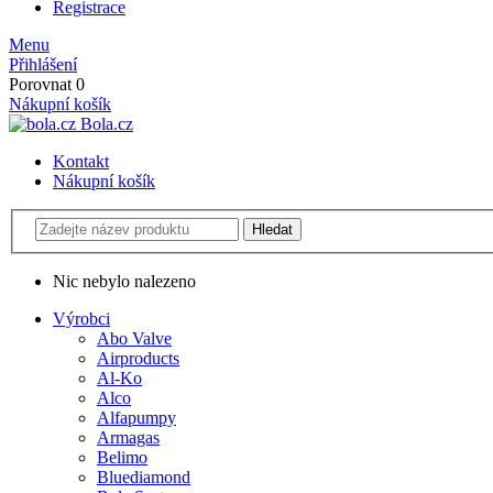
Registrace
Menu
Přihlášení
Porovnat
0
Nákupní košík
Bola.cz
Kontakt
Nákupní košík
Nic nebylo nalezeno
Výrobci
Abo Valve
Airproducts
Al-Ko
Alco
Alfapumpy
Armagas
Belimo
Bluediamond