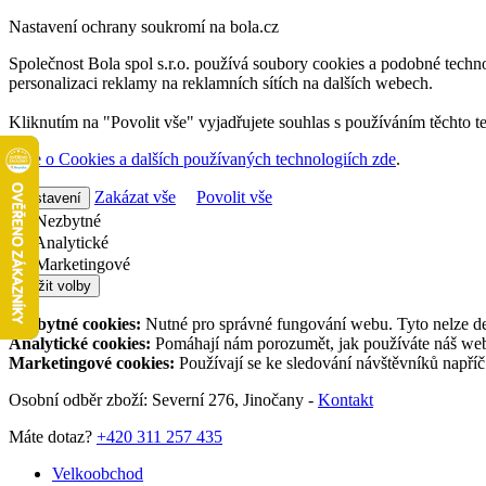
Nastavení ochrany soukromí na bola.cz
Společnost Bola spol s.r.o. používá soubory cookies a podobné techno
personalizaci reklamy na reklamních sítích na dalších webech.
Kliknutím na "Povolit vše" vyjadřujete souhlas s používáním těchto t
Více o Cookies a dalších používaných technologiích zde
.
Zakázat vše
Povolit vše
Nastavení
Nezbytné
Analytické
Marketingové
Uložit volby
Nezbytné cookies:
Nutné pro správné fungování webu. Tyto nelze de
Analytické cookies:
Pomáhají nám porozumět, jak používáte náš web,
Marketingové cookies:
Používají se ke sledování návštěvníků napří
Osobní odběr zboží: Severní 276, Jinočany -
Kontakt
Máte dotaz?
+420 311 257 435
Velkoobchod