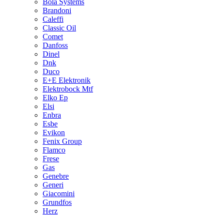
Bola Systems
Brandoni
Caleffi
Classic Oil
Comet
Danfoss
Dinel
Dnk
Duco
E+E Elektronik
Elektrobock Mtf
Elko Ep
Elsi
Enbra
Esbe
Evikon
Fenix Group
Flamco
Frese
Gas
Genebre
Generi
Giacomini
Grundfos
Herz