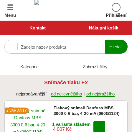
Menu
Přihlášení
Kontakt
Nákupní košík
Kategorie
Zobrazit filtry
Snímače tlaku Ex
nejprodávanější
od nejlevnějšího
od nejdražšího
Tlakový snímač Danfoss MBS
2 VARIANTY
3000 0-6 bar, 4-20 mA (060G1124)
1 varianta skladem
4 007 Kč