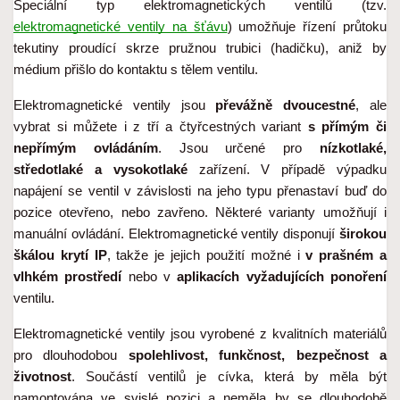
Speciální typ elektromagnetických ventilů (tzv. 
elektromagnetické ventily na šťávu
) umožňuje řízení průtoku 
tekutiny proudící skrze pružnou trubici (hadičku), aniž by 
médium přišlo do kontaktu s tělem ventilu.
Elektromagnetické ventily jsou 
převážně dvoucestné
, ale 
vybrat si můžete i z tří a čtyřcestných variant 
s přímým či 
nepřímým ovládáním
. Jsou určené pro 
nízkotlaké, 
středotlaké a vysokotlaké
 zařízení. V případě výpadku 
napájení se ventil v závislosti na jeho typu přenastaví buď do 
pozice otevřeno, nebo zavřeno. Některé varianty umožňují i 
manuální ovládání. Elektromagnetické ventily disponují 
širokou 
škálou krytí IP
, takže je jejich použití možné i 
v prašném a 
vlhkém prostředí
 nebo v 
aplikacích vyžadujících ponoření
ventilu.
Elektromagnetické ventily jsou vyrobené z kvalitních materiálů 
pro dlouhodobou 
spolehlivost, funkčnost, bezpečnost a 
životnost
. Součástí ventilů je cívka, která by měla být 
namontována ve svislé pozici a neměla by se dlouhodobě 