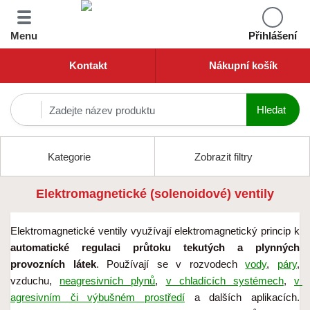
Menu
Přihlášení
Kontakt
Nákupní košík
Kategorie
Zobrazit filtry
Elektromagnetické (solenoidové) ventily
Elektromagnetické ventily využívají elektromagnetický princip k 
automatické regulaci průtoku tekutých a plynných 
provozních látek
. Používají se v rozvodech 
vody
, 
páry
, 
vzduchu, 
neagresivních plynů
, 
v chladících systémech
, 
v 
agresivním či výbušném prostředí
 a dalších aplikacích. 