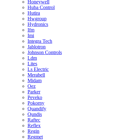
Honeywell
Huba Control
Hutira
Hwgroup
Hydronics
Ifm
Imi
Integra Tech
Jablotron
Johnson Controls
Ldm
Lites
Ls Electric
Merabell
Midam
Oez
Parker
Peveko
Pokorny
Quandify
Qundis
Raftec
Reflex
Regin
Regmet