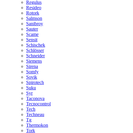
Regulus
Resideo
Rotork
Salmson
Sanibroy
Sauter
Scame
Sensit
Schischek
Schlösser
Schneider
Siemens
Sirena
Somfy
Sovik
Spirotech
Suku
Syr
Taconova
Tecnocontrol
Tech
Techneau
Tg
Thermokon
Tork