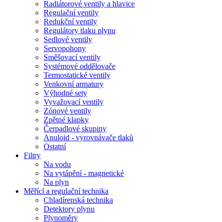
Radiátorové ventily a hlavice
Regulační ventily
Redukční ventily
Regulátory tlaku plynu
Sedlové ventily
Servopohony
Směšovací ventily
Systémové oddělovače
Termostatické ventily
Venkovní armatury
Výhodné sety
Vyvažovací ventily
Zónové ventily
Zpětné klapky
Čerpadlové skupiny
Anuloid - vyrovnávače tlaků
Ostatní
Filtry
Na vodu
Na vytápění - magnetické
Na plyn
Měřící a regulační technika
Chladírenská technika
Detektory plynu
Plynoměry