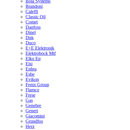
Bola Systems
Brandoni
Caleffi
Classic Oil
Comet
Danfoss
Dinel
Dnk
Duco
E+E Elektronik
Elektrobock Mtf
Elko Ep
Elsi
Enbra
Esbe
Evikon
Fenix Group
Flamco
Frese
Gas
Genebre
Generi
Giacomini
Grundfos
Herz