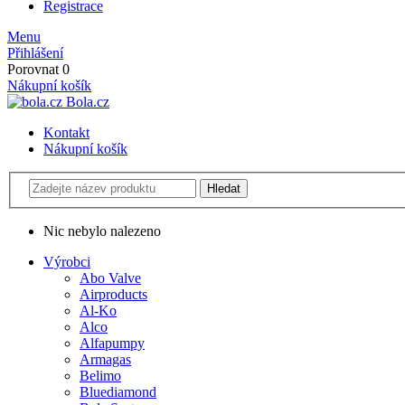
Registrace
Menu
Přihlášení
Porovnat
0
Nákupní košík
Bola.cz
Kontakt
Nákupní košík
Nic nebylo nalezeno
Výrobci
Abo Valve
Airproducts
Al-Ko
Alco
Alfapumpy
Armagas
Belimo
Bluediamond