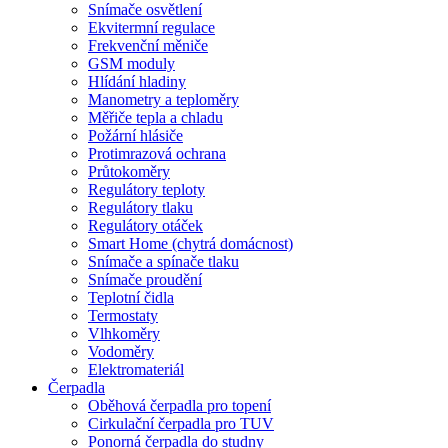
Snímače osvětlení
Ekvitermní regulace
Frekvenční měniče
GSM moduly
Hlídání hladiny
Manometry a teploměry
Měřiče tepla a chladu
Požární hlásiče
Protimrazová ochrana
Průtokoměry
Regulátory teploty
Regulátory tlaku
Regulátory otáček
Smart Home (chytrá domácnost)
Snímače a spínače tlaku
Snímače proudění
Teplotní čidla
Termostaty
Vlhkoměry
Vodoměry
Elektromateriál
Čerpadla
Oběhová čerpadla pro topení
Cirkulační čerpadla pro TUV
Ponorná čerpadla do studny