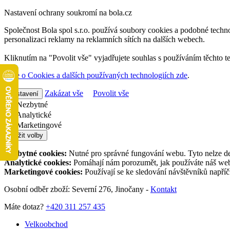
Nastavení ochrany soukromí na bola.cz
Společnost Bola spol s.r.o. používá soubory cookies a podobné techno
personalizaci reklamy na reklamních sítích na dalších webech.
Kliknutím na "Povolit vše" vyjadřujete souhlas s používáním těchto t
Více o Cookies a dalších používaných technologiích zde
.
Zakázat vše
Povolit vše
Nastavení
Nezbytné
Analytické
Marketingové
Uložit volby
Nezbytné cookies:
Nutné pro správné fungování webu. Tyto nelze de
Analytické cookies:
Pomáhají nám porozumět, jak používáte náš web,
Marketingové cookies:
Používají se ke sledování návštěvníků napří
Osobní odběr zboží: Severní 276, Jinočany -
Kontakt
Máte dotaz?
+420 311 257 435
Velkoobchod