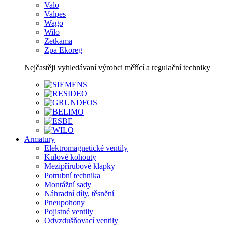
Valo
Valpes
Wago
Wilo
Zetkama
Zpa Ekoreg
Nejčastěji vyhledávaní výrobci měřící a regulační techniky
Armatury
Elektromagnetické ventily
Kulové kohouty
Mezipřírubové klapky
Potrubní technika
Montážní sady
Náhradní díly, těsnění
Pneupohony
Pojistné ventily
Odvzdušňovací ventily