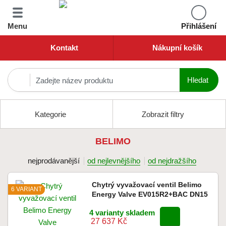
Menu
Přihlášení
Kontakt
Nákupní košík
Kategorie
Zobrazit filtry
BELIMO
nejprodávanější
od nejlevnějšího
od nejdražšího
Chytrý vyvažovací ventil Belimo
6 VARIANT
Energy Valve EV015R2+BAC DN15
4 varianty skladem
27 637 Kč