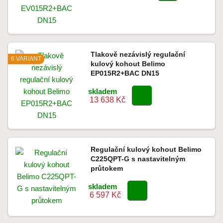
Tlakově nezávislý regulační
6 VARIANT
kulový kohout Belimo
EP015R2+BAC DN15
skladem
13 638 Kč
Regulační kulový kohout Belimo
C225QPT-G s nastavitelným
průtokem
skladem
6 597 Kč